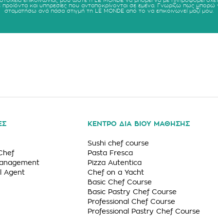
 στοιχεία επικοινωνίας μου ώστε η LE MONDE να μπορεί να με πληροφορεί σχετ
ε προϊόντα και υπηρεσίες που ανταποκρίνονται σε εμένα. Γνωρίζω πως μπορώ 
σταματήσω ανά πάσα στιγμή τη LE MONDE από το να επικοινωνεί μαζί μου.
ΕΣ
ΚΕΝΤΡΟ ΔΙΑ ΒΙΟΥ ΜΑΘΗΣΗΣ
Sushi chef course
Chef
Pasta Fresca
Management
Pizza Autentica
l Agent
Chef on a Yacht
Basic Chef Course
Basic Pastry Chef Course
Professional Chef Course
Professional Pastry Chef Course