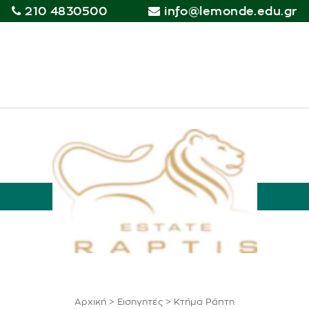
210 4830500
info@lemonde.edu.gr
Αρχική
>
Εισηγητές
>
Κτήμα Ράπτη