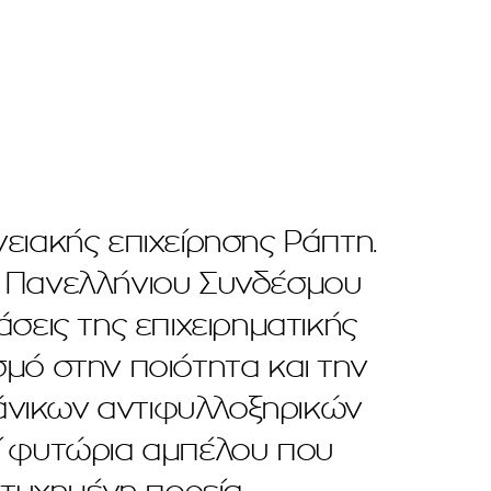
νειακής επιχείρησης Ράπτη.
ου Πανελλήνιου Συνδέσμου
σεις της επιχειρηματικής
μό στην ποιότητα και την
άνικων αντιφυλλοξηρικών
εί φυτώρια αμπέλου που