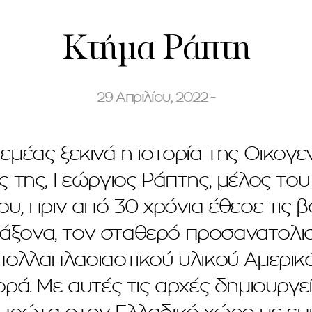
Κτήμα Ράπτη
29 Απριλίου, 2022 -
μέας ξεκινά η ιστορία της Οικογε
ς της, Γεώργιος Ράπτης, μέλος τ
, πριν από 30 χρόνια έθεσε τις βά
 άξονα, τον σταθερό προσανατολισ
πολλαπλασιαστικού υλικού Αμερικ
ά. Με αυτές τις αρχές δημιουργ