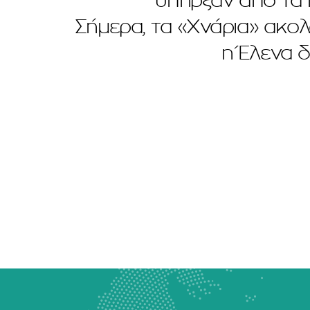
υπήρξαν από τα 
Σήμερα, τα «Χνάρια» ακολ
η Έλενα δ