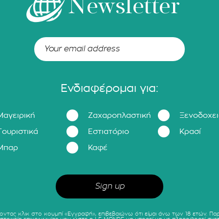
Newsletter
Ενδιαφέρομαι για:
Μαγειρική
Ζαχαροπλαστική
Ξενοδοχε
Τουριστικά
Εστιατόριο
Κρασί
Μπαρ
Καφέ
οντας κλικ στο κουμπί «Εγγραφή», επιβεβαιώνω ότι είμαι άνω των 18 ετών. Πα