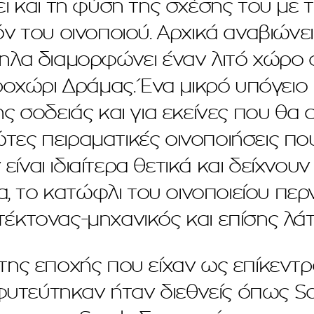
 και τη φύση της σχέσης του με τ
ν του οινοποιού. Αρχικά αναβιώνε
α διαμορφώνει έναν λιτό χώρο ο
ροχώρι Δράμας. Ένα μικρό υπόγειο
ς σοδειάς και για εκείνες που θα
τες πειραματικές οινοποιήσεις που
ναι ιδιαίτερα θετικά και δείχνουν 
, το κατώφλι του οινοποιείου περν
ιτέκτονας-μηχανικός και επίσης λά
της εποχής που είχαν ως επίκεντ
 φυτεύτηκαν ήταν διεθνείς όπως S