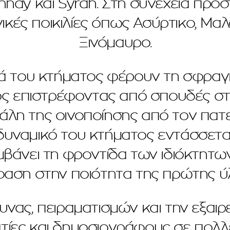
nnay και Syrah. Στη συνέχεια προ
ικές ποικιλίες όπως Ασύρτικο, Μαλα
Ξινόμαυρο.
ά του κτήματος φέρουν τη σφραγ
ς επιστρέφοντας από σπουδές στο
λη της οινοποίησης από τον πατέρ
 δυναμικό του κτήματος εντάσσετ
βάνει τη φροντίδα των ιδιόκτητ
αση στην ποιότητα της πρώτης ύ
υνας, πειραματισμών και την εξαι
τίες και δημοσιογράφους σε πολλέ