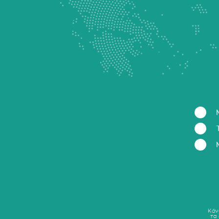
Κάν
τα