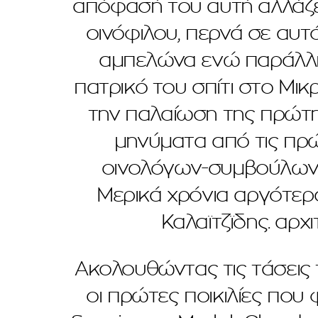
απόφασή του αυτή αλλάζει
οινόφιλου, περνά σε αυτό
αμπελώνα ενώ παράλληλ
πατρικό του σπίτι στο Μικ
την παλαίωση της πρώτη
μηνύματα από τις πρώ
οινολόγων-συμβούλων εί
Μερικά χρόνια αργότερα
Καλαϊτζϊδης. αρχ
Ακολουθώντας τις τάσεις 
οι πρώτες ποικιλίες που