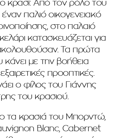
ο κρασί: Από τον ρόλο του
ι έναν παλιό οικογενειακό
ινοποίησης, στο παλαιό
 κελάρι κατασκευάζεται για
 ακολουθούσαν. Τα πρώτα
 κάνει με την βοήθεια
εξαιρετικές προοπτικές.
άει ο φίλος του Γιάννης
τρης του κρασιού.
ρο τα κρασιά του Μπορντώ,
auvignon Blanc, Cabernet