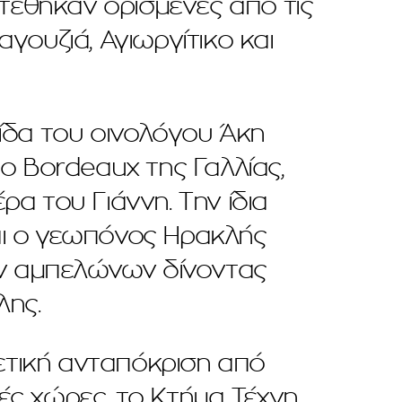
στέθηκαν ορισμένες από τις
γουζιά, Αγιωργίτικο και
ίδα του οινολόγου Άκη
 Bordeaux της Γαλλίας,
α του Γιάννη. Την ίδια
αι ο γεωπόνος Ηρακλής
ων αμπελώνων δίνοντας
λης.
ρετική ανταπόκριση από
ς χώρες, το Κτήμα Τέχνη