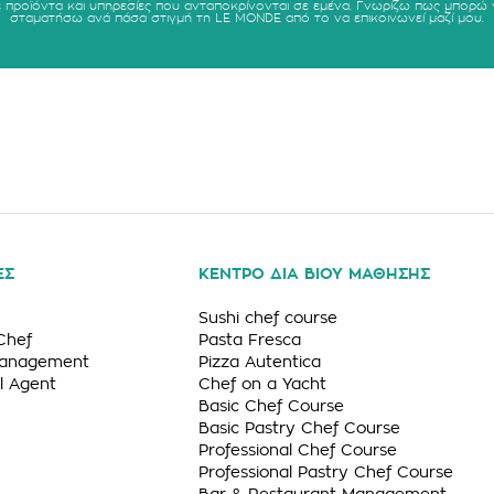
ε προϊόντα και υπηρεσίες που ανταποκρίνονται σε εμένα. Γνωρίζω πως μπορώ 
σταματήσω ανά πάσα στιγμή τη LE MONDE από το να επικοινωνεί μαζί μου.
ΕΣ
ΚΕΝΤΡΟ ΔΙΑ ΒΙΟΥ ΜΑΘΗΣΗΣ
Sushi chef course
Chef
Pasta Fresca
Management
Pizza Autentica
l Agent
Chef on a Yacht
Basic Chef Course
Basic Pastry Chef Course
Professional Chef Course
Professional Pastry Chef Course