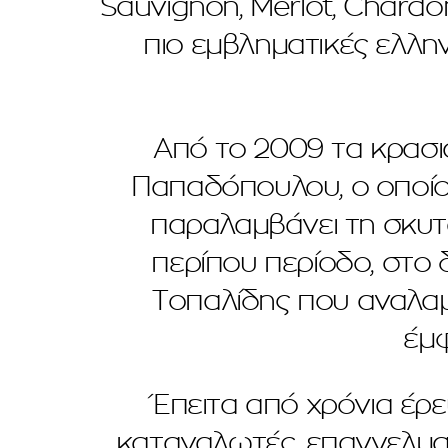
Sauvignon, Merlot, Chardo
πιο εμβληματικές ελλην
Από το 2009 τα κρασι
Παπαδόπουλου, ο οποίο
παραλαμβάνει τη σκυτά
περίπου περίοδο, στο
Τοπαλίδης που αναλαμ
έμφ
Έπειτα από χρόνια έρε
καταναλωτές, επαγγελμα