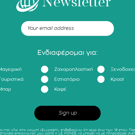
Newsletter
Ενδιαφέρομαι για:
Μαγειρική
Ζαχαροπλαστική
Ξενοδοχε
Τουριστικά
Εστιατόριο
Κρασί
Μπαρ
Καφέ
οντας κλικ στο κουμπί «Εγγραφή», επιβεβαιώνω ότι είμαι άνω των 18 ετών. Πα
 στοιχεία επικοινωνίας μου ώστε η LE MONDE να μπορεί να με πληροφορεί σχετ