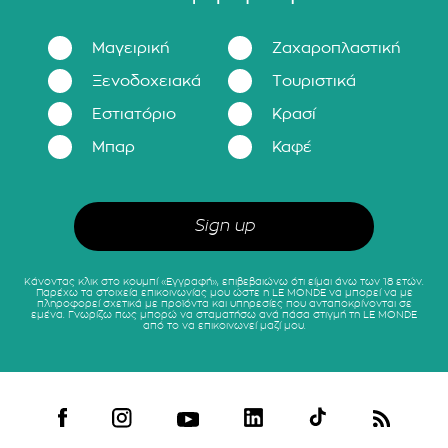
Μαγειρική
Ζαχαροπλαστική
Ξενοδοχειακά
Τουριστικά
Εστιατόριο
Κρασί
Μπαρ
Καφέ
Κάνοντας κλικ στο κουμπί «Εγγραφή», επιβεβαιώνω ότι είμαι άνω των 18 ετών.
Παρέχω τα στοιχεία επικοινωνίας μου ώστε η LE MONDE να μπορεί να με
πληροφορεί σχετικά με προϊόντα και υπηρεσίες που ανταποκρίνονται σε
εμένα. Γνωρίζω πως μπορώ να σταματήσω ανά πάσα στιγμή τη LE MONDE
από το να επικοινωνεί μαζί μου.