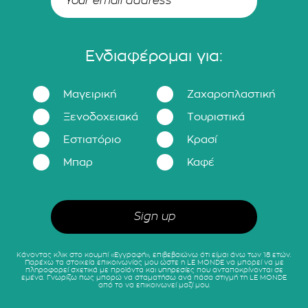
Ενδιαφέρομαι για:
Μαγειρική
Ζαχαροπλαστική
Ξενοδοχειακά
Τουριστικά
Εστιατόριο
Κρασί
Μπαρ
Καφέ
Κάνοντας κλικ στο κουμπί «Εγγραφή», επιβεβαιώνω ότι είμαι άνω των 18 ετών.
Παρέχω τα στοιχεία επικοινωνίας μου ώστε η LE MONDE να μπορεί να με
πληροφορεί σχετικά με προϊόντα και υπηρεσίες που ανταποκρίνονται σε
εμένα. Γνωρίζω πως μπορώ να σταματήσω ανά πάσα στιγμή τη LE MONDE
από το να επικοινωνεί μαζί μου.