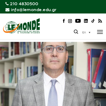
210 4830500
info@lemonde.edu.gr
ΕΛ