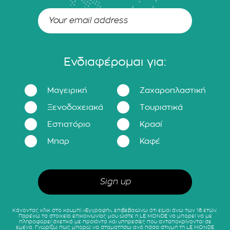
Ενδιαφέρομαι για:
Μαγειρική
Ζαχαροπλαστική
Ξενοδοχειακά
Τουριστικά
Εστιατόριο
Κρασί
Μπαρ
Καφέ
Κάνοντας κλικ στο κουμπί «Εγγραφή», επιβεβαιώνω ότι είμαι άνω των 18 ετών.
Παρέχω τα στοιχεία επικοινωνίας μου ώστε η LE MONDE να μπορεί να με
πληροφορεί σχετικά με προϊόντα και υπηρεσίες που ανταποκρίνονται σε
εμένα. Γνωρίζω πως μπορώ να σταματήσω ανά πάσα στιγμή τη LE MONDE