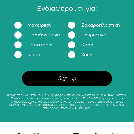
Ενδιαφέρομαι για:
Μαγειρική
Ζαχαροπλαστική
Ξενοδοχειακά
Τουριστικά
Εστιατόριο
Κρασί
Μπαρ
Καφέ
Κάνοντας κλικ στο κουμπί «Εγγραφή», επιβεβαιώνω ότι είμαι άνω των 18 ετών.
Παρέχω τα στοιχεία επικοινωνίας μου ώστε η LE MONDE να μπορεί να με
πληροφορεί σχετικά με προϊόντα και υπηρεσίες που ανταποκρίνονται σε
εμένα. Γνωρίζω πως μπορώ να σταματήσω ανά πάσα στιγμή τη LE MONDE
από το να επικοινωνεί μαζί μου.