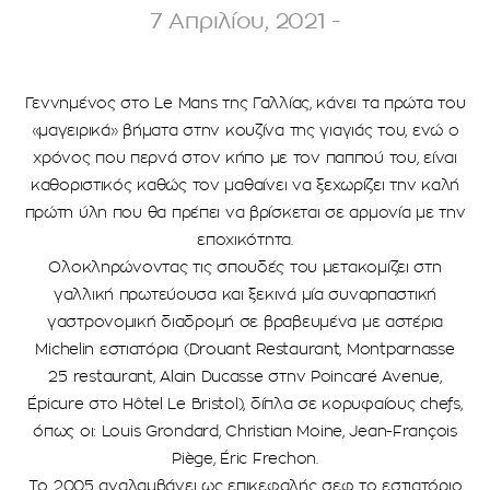
7 Απριλίου, 2021 -
Γεννημένος στο Le Mans της Γαλλίας, κάνει τα πρώτα του
«μαγειρικά» βήματα στην κουζίνα της γιαγιάς του, ενώ ο
χρόνος που περνά στον κήπο με τον παππού του, είναι
καθοριστικός καθώς τον μαθαίνει να ξεχωρίζει την καλή
πρώτη ύλη που θα πρέπει να βρίσκεται σε αρμονία με την
εποχικότητα.
Ολοκληρώνοντας τις σπουδές του μετακομίζει στη
γαλλική πρωτεύουσα και ξεκινά μία συναρπαστική
γαστρονομική διαδρομή σε βραβευμένα με αστέρια
Michelin εστιατόρια (Drouant Restaurant, Montparnasse
25 restaurant, Alain Ducasse στην Poincaré Avenue,
Épicure στο Hôtel Le Bristol), δίπλα σε κορυφαίους chefs,
όπως οι: Louis Grondard, Christian Moine, Jean-François
Piège, Éric Frechon.
Το 2005 αναλαμβάνει ως επικεφαλής σεφ το εστιατόριο