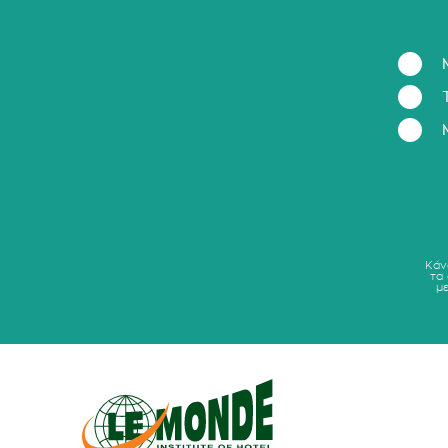
Κάν
τα
μ