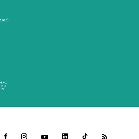
ιακά
ρέχω
ικά
να