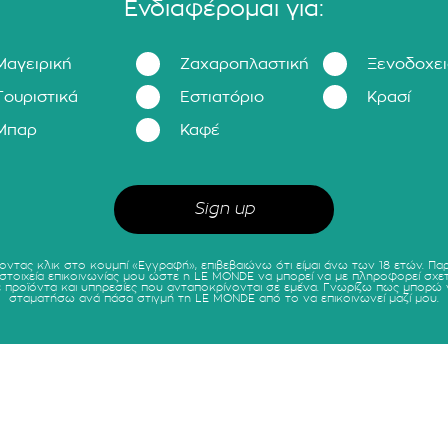
Ενδιαφέρομαι για:
Μαγειρική
Ζαχαροπλαστική
Ξενοδοχε
Τουριστικά
Εστιατόριο
Κρασί
Μπαρ
Καφέ
οντας κλικ στο κουμπί «Εγγραφή», επιβεβαιώνω ότι είμαι άνω των 18 ετών. Πα
 στοιχεία επικοινωνίας μου ώστε η LE MONDE να μπορεί να με πληροφορεί σχετ
ε προϊόντα και υπηρεσίες που ανταποκρίνονται σε εμένα. Γνωρίζω πως μπορώ 
σταματήσω ανά πάσα στιγμή τη LE MONDE από το να επικοινωνεί μαζί μου.