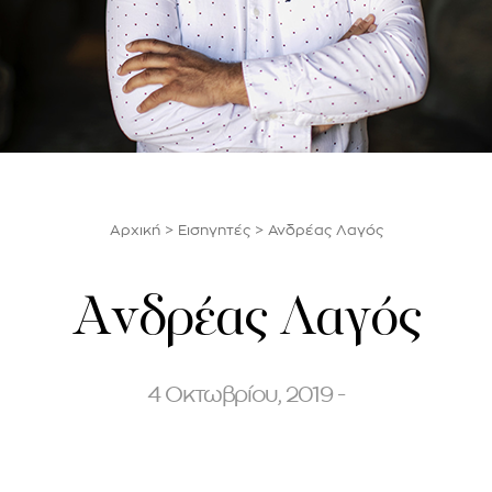
Αρχική
>
Εισηγητές
>
Ανδρέας Λαγός
Ανδρέας Λαγός
4 Οκτωβρίου, 2019 -