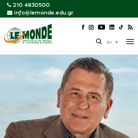
210 4830500
info@lemonde.edu.gr
ΕΛ