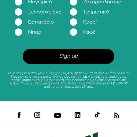
Μαγειρική
Ζαχαροπλαστική
Ξενοδοχειακά
Τουριστικά
Εστιατόριο
Κρασί
Μπαρ
Καφέ
Κάνοντας κλικ στο κουμπί «Εγγραφή», επιβεβαιώνω ότι είμαι άνω των 18 ετών.
Παρέχω τα στοιχεία επικοινωνίας μου ώστε η LE MONDE να μπορεί να με
πληροφορεί σχετικά με προϊόντα και υπηρεσίες που ανταποκρίνονται σε
εμένα. Γνωρίζω πως μπορώ να σταματήσω ανά πάσα στιγμή τη LE MONDE
από το να επικοινωνεί μαζί μου.