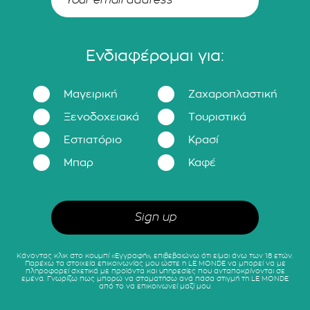
Ενδιαφέρομαι για:
Μαγειρική
Ζαχαροπλαστική
Ξενοδοχειακά
Τουριστικά
Εστιατόριο
Κρασί
Μπαρ
Καφέ
Κάνοντας κλικ στο κουμπί «Εγγραφή», επιβεβαιώνω ότι είμαι άνω των 18 ετών.
Παρέχω τα στοιχεία επικοινωνίας μου ώστε η LE MONDE να μπορεί να με
πληροφορεί σχετικά με προϊόντα και υπηρεσίες που ανταποκρίνονται σε
εμένα. Γνωρίζω πως μπορώ να σταματήσω ανά πάσα στιγμή τη LE MONDE
από το να επικοινωνεί μαζί μου.