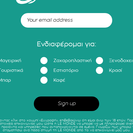
Ενδιαφέρομαι για:
Μαγειρική
Ζαχαροπλαστική
Ξενοδοχε
Τουριστικά
Εστιατόριο
Κρασί
Μπαρ
Καφέ
οντας κλικ στο κουμπί «Εγγραφή», επιβεβαιώνω ότι είμαι άνω των 18 ετών. Πα
 στοιχεία επικοινωνίας μου ώστε η LE MONDE να μπορεί να με πληροφορεί σχετ
ε προϊόντα και υπηρεσίες που ανταποκρίνονται σε εμένα. Γνωρίζω πως μπορώ 
σταματήσω ανά πάσα στιγμή τη LE MONDE από το να επικοινωνεί μαζί μου.