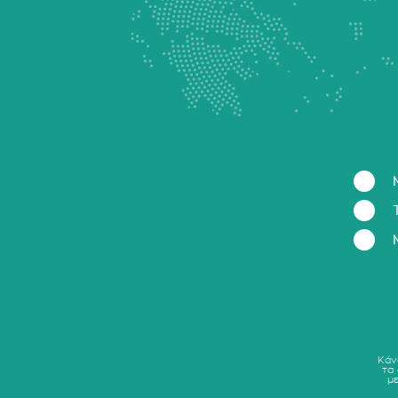
Κάν
τα
μ