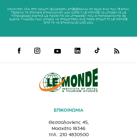
Κάνοντας κλικ στο κουμπί «Εγγραφή», επιβεβαιώνω ότι είμαι άνω των 18 ετών.
Παρέχω τα στοιχεία επικοινωνίας μου ώστε η LE MONDE να μπορεί να με
πληροφορεί σχετικά με προϊόντα και υπηρεσίες που ανταποκρίνονται σε
εμένα. Γνωρίζω πως μπορώ να σταματήσω ανά πάσα στιγμή τη LE MONDE
από το να επικοινωνεί μαζί μου.
ΕΠΙΚΟΙΝΩΝΙΑ
Θεσσαλονίκης 45,
Μοσχάτο 18346
τηλ.: 210 4830500