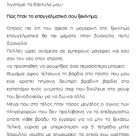
λιγότερο τα δάχτυλα μου..!
Πώς ήταν το επαγγελματικό σου ξεκίνημα;
Όποιος πει ότι του άρεσε η μαγειρική στο ξεκίνημα
επαγγελματικά θα πει ψέματα.. Ήταν δύσκολα.. πολύ
δύσκολα!
Πολλές ώρες ανάμεσα σε έμπειρους μάγειρες και εσύ
σαν τον νέο στον στρατό,
να προσπαθείς να ρουφήξεις όσα περισσότερα μπορείς.
Θυμάμαι ,αφού τελείωνα τη βάρδια στο πόστο που μου
είχε οριστεί πήγαινα δεύτερη βραδινή βάρδια στο
εστιατόριο ενός γνωστού σεφ που δούλευε στο ρουφ
του ξενοδοχείου για να δω και άλλα.
Μέχρι που στο τέλος ήταν τόσος μεγάλος ο όγκος των
πληροφοριών που δεν προλάβαινα να τα επεξεργαστώ,
οπότε κάθε βράδυ τα έγραφα για να μην τα ξεχάσω.
Τελικά, γύρισα με υπερκόπωση και 5 τετράδια μπλε
50φυλλα γεμάτα με σημειώσεις, τα οποία έχω κρατήσει