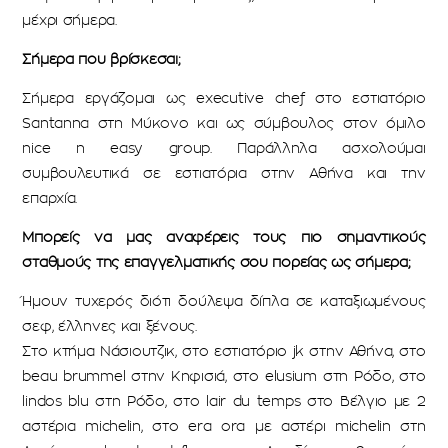
μέχρι σήμερα.
Σήμερα που βρίσκεσαι;
Σήμερα εργάζομαι ως executive chef στο εστιατόριο
Santanna στη Μύκονο και ως σύμβουλος στον όμιλο
nice n easy group. Παράλληλα ασχολούμαι
συμβουλευτικά σε εστιατόρια στην Αθήνα και την
επαρχία.
Μπορείς να μας αναφέρεις τους πιο σημαντικούς
σταθμούς της επαγγελματικής σου πορείας ως σήμερα;
Ήμουν τυχερός διότι δούλεψα δίπλα σε καταξιωμένους
σεφ, έλληνες και ξένους.
Στο κτήμα Νάσιουτζικ, στο εστιατόριο jk στην Αθήνα, στο
beau brummel στην Κηφισιά, στο elusium στη Ρόδο, στο
lindos blu στη Ρόδο, στο lair du temps στο Βέλγιο με 2
αστέρια michelin, στο era ora με αστέρι michelin στη