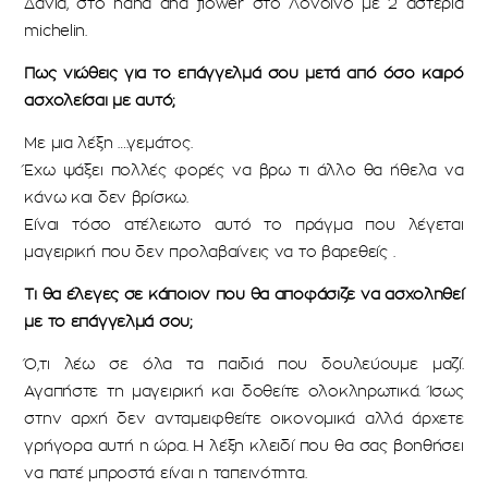
Δανία, στο hand and flower στο Λονδίνο με 2 αστέρια
michelin.
Πως νιώθεις για το επάγγελμά σου μετά από όσο καιρό
ασχολείσαι με αυτό;
Με μια λέξη ….γεμάτος.
Έχω ψάξει πολλές φορές να βρω τι άλλο θα ήθελα να
κάνω και δεν βρίσκω.
Είναι τόσο ατέλειωτο αυτό το πράγμα που λέγεται
μαγειρική που δεν προλαβαίνεις να το βαρεθείς .
Τι θα έλεγες σε κάποιον που θα αποφάσιζε να ασχοληθεί
με το επάγγελμά σου;
Ό,τι λέω σε όλα τα παιδιά που δουλεύουμε μαζί.
Αγαπήστε τη μαγειρική και δοθείτε ολοκληρωτικά. Ίσως
στην αρχή δεν ανταμειφθείτε οικονομικά αλλά άρχετε
γρήγορα αυτή η ώρα. Η λέξη κλειδί που θα σας βοηθήσει
να πατέ μπροστά είναι η ταπεινότητα.