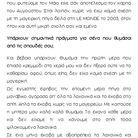
που φυτεύαμε τον Μάιο είχε σαν αποτέλεσμα τον καρπό
του Αυγούστου. Έτσι λοιπόν, χωρίς να έχω καμιά σχέση
με τη μαγειρική, πήγα δειλά στη LE MONDE το 2003, όταν
ήταν και αυτή μικρή σχολή σαν και εμένα.
Υπάρχουν σημαντικά πράγματα για σένα που θυμάσαι
από τις σπουδές σου;
Και βέβαια υπάρχουν. Θυμάμαι την πρώτη μέρα που
έπιασα κρεμμύδι στα χεριά μου και δεν ήξερα ούτε να το
καθαρίσω αφού, όπως είπα, δεν είχα καμιά σχέση με τη
μαγειρική.
Ως εγωιστής έφηβος την επομένη μέρα πήγα στο
μανάβικο αγόρασα απ’ όλα τα λαχανικά και τα έκοβα στο
σπίτι. Απλά τα έκοβα, χωρίς να τα μαγειρεύω. Με κοιτούσε
η μητέρα μου καλά καλά θυμάμαι…Το έκανα κάθε μέρα
και δεν είχαμε τι να κάνουμε στο σπίτι τόσα
ψιλοκομμένα λαχανικά.
Σε ένα μήνα έκοβα με αξιοπρέπεια τα λαχανικά και