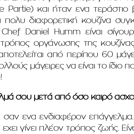
 Partie) και ήταν ενα τεράστιο
α πολυ διαφορετική κουζίνα συγκρ
Chef Daniel Humm είναι σίγουρ
ο τρόπος οργάνωσης της κουζίνας
αποτελείται από περίπου 60 μάγ
λλούς μάγειρες να είναι το ίδιο π
!
λμά σου μετά από όσο καιρό ασχολ
λά σαν ενα ενδιαφέρον επάγγελμα
αι εχει γίνει πλέον τρόπος ζωής. Ε