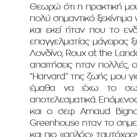
Θεωρώ ότι η πρακτική μο
πολύ σημαντικό ξεκίνημα 
και εκεί ήταν που το εν
επαγγελματίας μάγειρας ξ
Λονδίνο, Roux at the Land
απαιτήσεις ηταν πολλές, 
“Harvard” της ζωής μου γι
έμαθα να έχω το σωσ
αποτελεσματικά. Επόμενος
και ο σεφ Arnaud Bignon
Greenhouse ηταν το σημεί
και πιο «απλός» ταυτόχρο