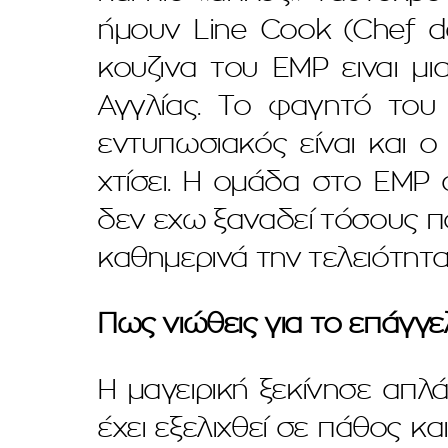
ήμουν Line Cook (Chef de
κουζινα του EMP ειναι μι
Αγγλίας. Το φαγητό του 
εντυπωσιακός είναι και 
χτίσει. Η ομάδα στο ΕΜΡ 
δεν εχω ξαναδεί τόσους πο
καθημερινά την τελειότητα
Πως νιώθεις για το επάγγε
Η μαγειρική ξεκίνησε απ
έχει εξελιχθεί σε πάθος κ