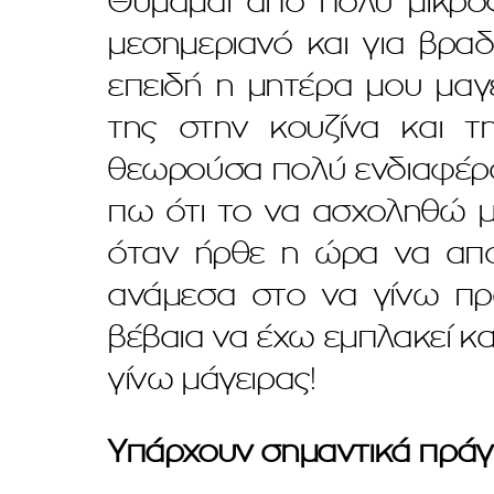
Θυμάμαι από πολύ μικρός
μεσημεριανό και για βραδ
επειδή η μητέρα μου μαγε
της στην κουζίνα και τ
θεωρούσα πολύ ενδιαφέρο
πω ότι το να ασχοληθώ μ
όταν ήρθε η ώρα να απο
ανάμεσα στο να γίνω προ
βέβαια να έχω εμπλακεί κα
γίνω μάγειρας!
Υπάρχουν σημαντικά πράγμ