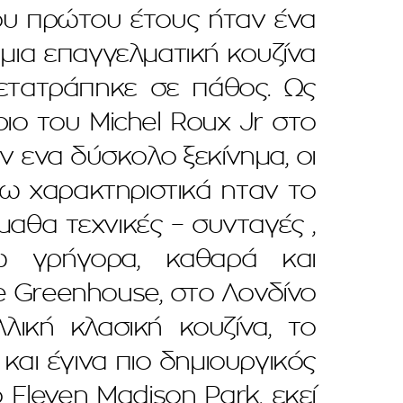
ου πρώτου έτους ήταν ένα
μια επαγγελματική κουζίνα
μετατράπηκε σε πάθος. Ως
ιο του Michel Roux Jr στο
ν ενα δύσκολο ξεκίνημα, οι
έω χαρακτηριστικά ηταν το
μαθα τεχνικές – συνταγές ,
 γρήγορα, καθαρά και
e Greenhouse, στο Λονδίνο
λική κλασική κουζίνα, το
αι έγινα πιο δημιουργικός
Eleven Madison Park, εκεί