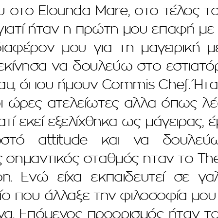
υ στο Elounda Mare, στο τέλος τ
γιατί ήταν η πρώτη μου επαφή με 
διαφέρον μου για τη μαγειρική 
εκίνησα να δουλεύω στο εστιατόρ
au, όπου ήμουν Commis Chef. Ήτα
οι ώρες ατελείωτες αλλα όπως λ
ατί εκεί εξελίχθηκα ως μάγειρας, έ
τό attitude και να δουλεύω
 σημαντικός σταθμός ηταν το Th
. Ενώ είχα εκπαιδευτεί σε γαλ
ο που άλλαξε την φιλοσοφία μου κ
να. Επόμενος προορισμός ήταν το 