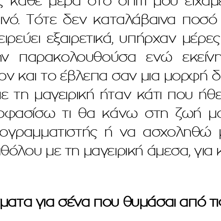
 κάθε μέρα στο σπίτι μου είχαμ
ινό. Τότε δεν καταλάβαινα ποσό
ιρεύει εξαιρετικά, υπήρχαν μέρ
ην παρακολουθούσα ενώ εκείνη
ν και το έβλεπα σαν μια μορφή δ
ε τη μαγειρική ήταν κάτι που ήθ
φασίσω τι θα κάνω στη ζωή μο
γραμματιστής ή να ασχοληθώ με
θόλου με τη μαγειρική άμεσα, γι
ατα για σένα που θυμάσαι από τι