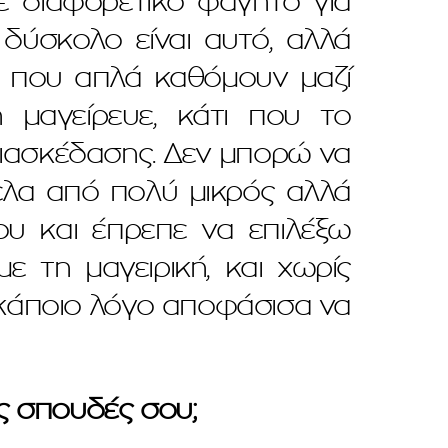
ε διαφορετικό φαγητό για
 δύσκολο είναι αυτό, αλλά
ες που απλά καθόμουν μαζί
 μαγείρευε, κάτι που το
ιασκέδασης. Δεν μπορώ να
ελα από πολύ μικρός αλλά
υ και έπρεπε να επιλέξω
 τη μαγειρική, και χωρίς
α κάποιο λόγο αποφάσισα να
ς σπουδές σου;