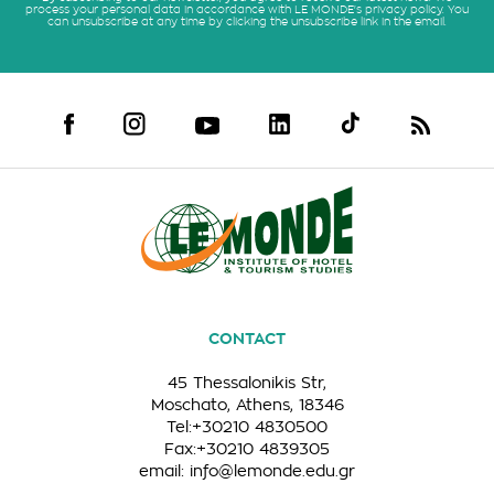
process your personal data in accordance with LE MONDE's privacy policy. You
can unsubscribe at any time by clicking the unsubscribe link in the email.
CONTACT
45 Thessalonikis Str,
Moschato, Athens, 18346
Tel:+30210 4830500
Fax:+30210 4839305
email:
info@lemonde.edu.gr