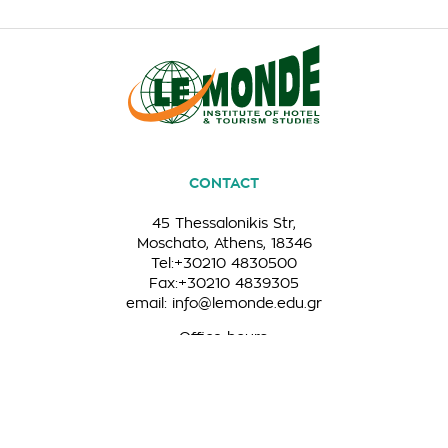
CONTACT
45 Thessalonikis Str,
Moschato, Athens, 18346
Tel:+30210 4830500
Fax:+30210 4839305
email:
info@lemonde.edu.gr
Office hours:
Monday to Friday: 9:00-19:00
GECR NUMBER: 0003171701000